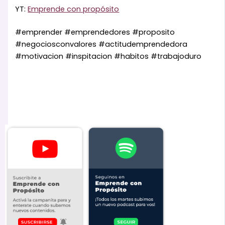
YT:
Emprende con propósito
#emprender #emprendedores #proposito
#negociosconvalores #actitudemprendedora
#motivacion #inspitacion #habitos #trabajoduro