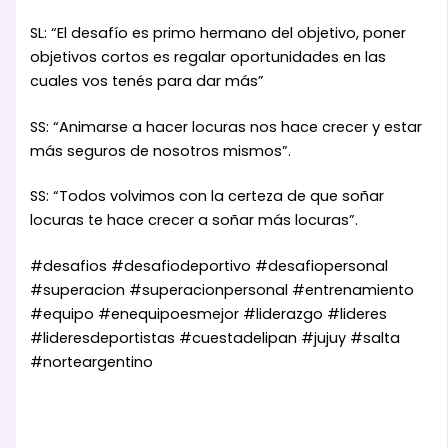
SL: “El desafío es primo hermano del objetivo, poner
objetivos cortos es regalar oportunidades en las
cuales vos tenés para dar más”
SS: “Animarse a hacer locuras nos hace crecer y estar
más seguros de nosotros mismos”.
SS: “Todos volvimos con la certeza de que soñar
locuras te hace crecer a soñar más locuras”.
#desafios #desafiodeportivo #desafiopersonal
#superacion #superacionpersonal #entrenamiento
#equipo #enequipoesmejor #liderazgo #lideres
#lideresdeportistas #cuestadelipan #jujuy #salta
#norteargentino